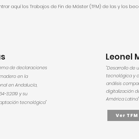
rar aquí los Trabajos de Fin de Máster (TFM) de las y los bec
as
Leonel 
terna de declaraciones
"Desarrollo de 
tecnológica y 
rnadero en la
análisis compar
onal en Andalucía,
digitalización 
4-3:2019 y su
América Latina"
ptación tecnológica"
Ver TFM